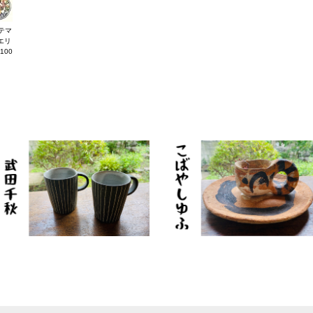
テマ
エリ
100