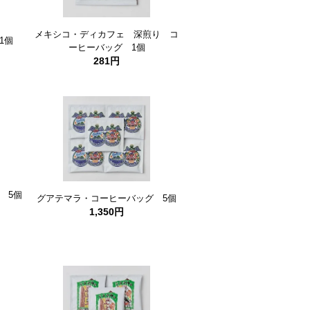
メキシコ・ディカフェ 深煎り コ
1個
ーヒーバッグ 1個
281円
 5個
グアテマラ・コーヒーバッグ 5個
1,350円