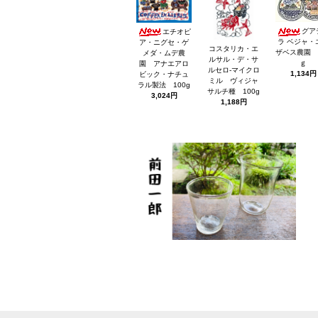
グア
エチオピ
ラ ベジャ・
ア・ニグセ・ゲ
コスタリカ・エ
ザベス農園 
メダ・ムデ農
ルサル・デ・サ
ｇ
園 アナエアロ
ルセロ-マイクロ
1,134円
ビック・ナチュ
ミル ヴィジャ
ラル製法 100g
サルチ種 100g
3,024円
1,188円