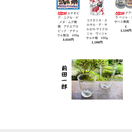
グア
エチオピ
ラ ベジャ・
ア・ニグセ・ゲ
コスタリカ・エ
ザベス農園 
メダ・ムデ農
ルサル・デ・サ
ｇ
園 アナエアロ
ルセロ-マイクロ
1,134円
ビック・ナチュ
ミル ヴィジャ
ラル製法 100g
サルチ種 100g
3,024円
1,188円