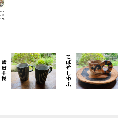
テマ
エリ
100