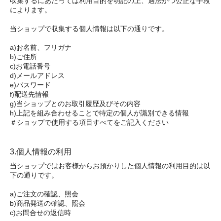
収集するにあたっては利用目的を明記の上、適法かつ公正な手段
によります。
当ショップで収集する個人情報は以下の通りです。
a)お名前、フリガナ
b)ご住所
c)お電話番号
d)メールアドレス
e)パスワード
f)配送先情報
g)当ショップとのお取引履歴及びその内容
h)上記を組み合わせることで特定の個人が識別できる情報
＃ショップで使用する項目すべてをご記入ください
3.個人情報の利用
当ショップではお客様からお預かりした個人情報の利用目的は以
下の通りです。
a)ご注文の確認、照会
b)商品発送の確認、照会
c)お問合せの返信時