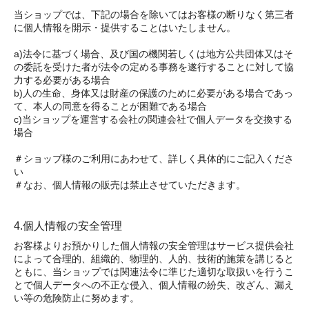
当ショップでは、下記の場合を除いてはお客様の断りなく第三者
に個人情報を開示・提供することはいたしません。
a)法令に基づく場合、及び国の機関若しくは地方公共団体又はそ
の委託を受けた者が法令の定める事務を遂行することに対して協
力する必要がある場合
b)人の生命、身体又は財産の保護のために必要がある場合であっ
て、本人の同意を得ることが困難である場合
c)当ショップを運営する会社の関連会社で個人データを交換する
場合
＃ショップ様のご利用にあわせて、詳しく具体的にご記入くださ
い
＃なお、個人情報の販売は禁止させていただきます。
4.個人情報の安全管理
お客様よりお預かりした個人情報の安全管理はサービス提供会社
によって合理的、組織的、物理的、人的、技術的施策を講じると
ともに、当ショップでは関連法令に準じた適切な取扱いを行うこ
とで個人データへの不正な侵入、個人情報の紛失、改ざん、漏え
い等の危険防止に努めます。