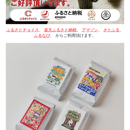
ふるさとチョイス
、
楽天ふるさと納税
、
アマゾン
、
さとふる
、
ふるなび
、 からご利用頂けます。