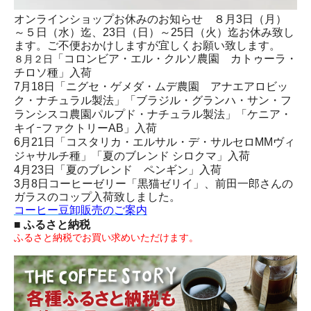
オンラインショップお休みのお知らせ ８月3日（月）
～５日（水）迄、23日（日）～25日（火）迄お休み致し
ます。ご不便おかけしますが宜しくお願い致します。
「コロンビア・エル・クルソ農園 カトゥーラ・
８月２日
チロソ種」入荷
7月18日「ニグセ・ゲメダ・ムデ農園 アナエアロビッ
ク・ナチュラル製法」「ブラジル・グランハ・サン・フ
ランシスコ農園パルプド・ナチュラル製法」「ケニア・
キイｰファクトリーAB」入荷
6月21日「コスタリカ・エルサル・デ・サルセロMMヴィ
ジャサルチ種」「夏のブレンド シロクマ」入荷
4月23日「夏のブレンド ペンギン」入荷
3月8日コーヒーゼリー「黒猫ゼリイ」、前田一郎さんの
ガラスのコップ入荷致しました。
コーヒー豆卸販売のご案内
■ ふるさと納税
ふるさと納税でお買い求めいただけます。