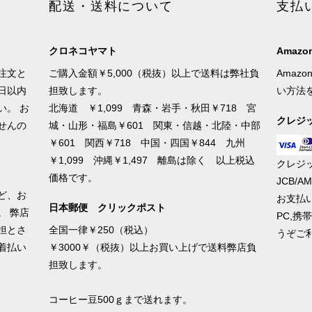
配送・送料について
支払
クロネコヤマト
Amazon
注文と
ご購入金額￥5,000（税抜）以上で送料は弊社負
Amaz
日以内
担致します。
い方法
い。 お
北海道 ￥1,099 青森・岩手・秋田￥718 宮
クレジ
せんの
城・山形・福島￥601 関東・信越・北陸・中部
￥601 関西￥718 中国・四国￥844 九州
￥1,099 沖縄￥1,497 離島は除く 以上税込
クレジッ
価格です。
JCB/
ど、お
お支払
日本郵便 クリックポスト
。 弊店
PC,
担とさ
全国一律￥250（税込）
うぞご
着払い
￥3000￥（税抜）以上お買い上げで送料弊店負
担致します。
コーヒー豆500ｇまで送れます。