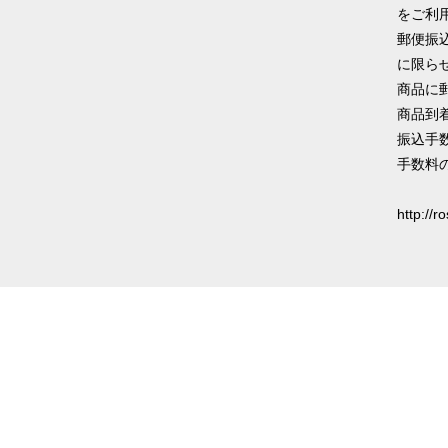
をご利
郵便振
に限ら
商品に
商品到
振込手
手数料
http://r
マイアカウント
会員登録
ログイン