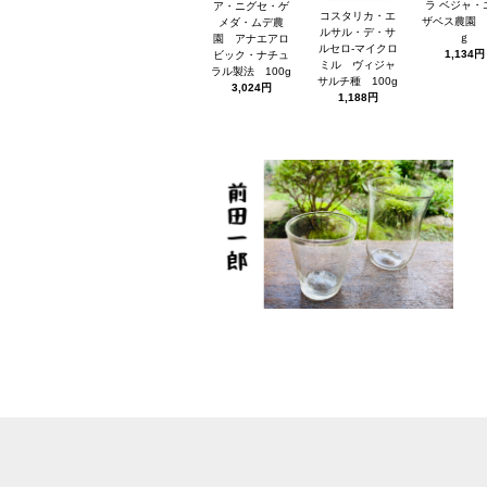
ラ ベジャ・
ア・ニグセ・ゲ
コスタリカ・エ
ザベス農園 
メダ・ムデ農
ルサル・デ・サ
ｇ
園 アナエアロ
ルセロ-マイクロ
1,134円
ビック・ナチュ
ミル ヴィジャ
ラル製法 100g
サルチ種 100g
3,024円
1,188円