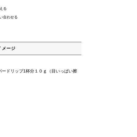
える
い合わせる
イメージ
パードリップ1杯分１０ｇ（目いっぱい擦