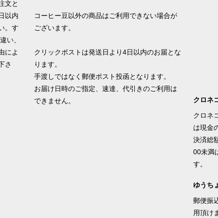
注文と
日以内
コーヒー豆以外の商品はご利用できない場合が
い。す
ございます。
間違い、
由によ
クリックポストは発送日より4日以内のお届とな
下さ
ります。
手渡しではなく郵便ポスト投函となります。
お届け日時のご指定、速達、代引きのご利用は
クロネ
できません。
クロネ
は現金
決済総額￥
00未
す。
ゆうち
郵便振
用頂け