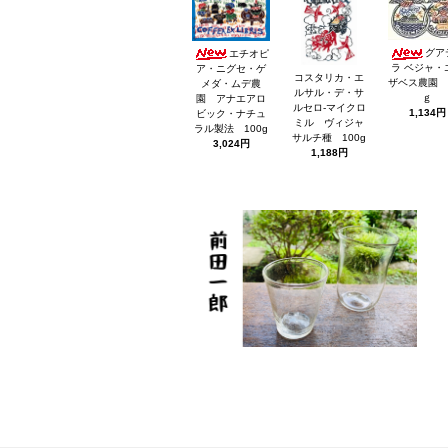
グア
エチオピ
ラ ベジャ・
ア・ニグセ・ゲ
コスタリカ・エ
ザベス農園 
メダ・ムデ農
ルサル・デ・サ
ｇ
園 アナエアロ
ルセロ-マイクロ
1,134円
ビック・ナチュ
ミル ヴィジャ
ラル製法 100g
サルチ種 100g
3,024円
1,188円