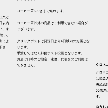
コーヒー豆500ｇまで送れます。
注文と
日以内
コーヒー豆以外の商品はご利用できない場合が
い。す
ございます。
間違い、
由によ
クリックポストは発送日より4日以内のお届とな
下さ
ります。
手渡しではなく郵便ポスト投函となります。
お届け日時のご指定、速達、代引きのご利用は
クロネ
できません。
クロネ
は現金
決済総額￥
00未
す。
ゆうち