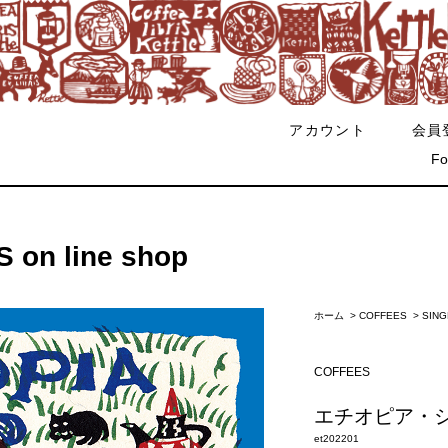
アカウント
会員
Fo
on line shop
ホーム
>
COFFEES
>
SING
COFFEES
エチオピア・
et202201