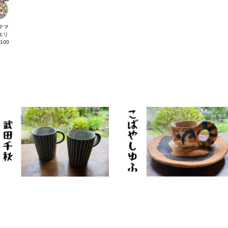
テマ
エリ
100