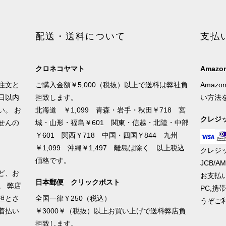
配送・送料について
支払
クロネコヤマト
Amazon
注文と
ご購入金額￥5,000（税抜）以上で送料は弊社負
Amaz
日以内
担致します。
い方法
い。 お
北海道 ￥1,099 青森・岩手・秋田￥718 宮
クレジ
せんの
城・山形・福島￥601 関東・信越・北陸・中部
￥601 関西￥718 中国・四国￥844 九州
￥1,099 沖縄￥1,497 離島は除く 以上税込
クレジッ
価格です。
JCB/
ど、お
お支払
日本郵便 クリックポスト
。 弊店
PC,
担とさ
全国一律￥250（税込）
うぞご
着払い
￥3000￥（税抜）以上お買い上げで送料弊店負
担致します。